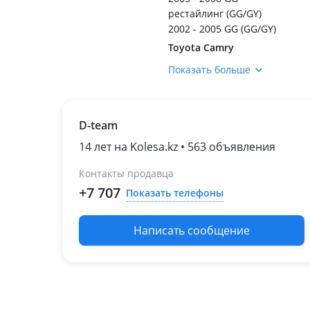
рестайлинг (GG/GY)
2002 - 2005 GG (GG/GY)
Toyota Camry
2017 - 2021 XV70
Показать больше
2014 - 2018 XV50
рестайлинг (V55)
2011 - 2014 XV50
D-team
2009 - 2011 XV40
рестайлинг (V45)
14 лет на Kolesa.kz • 563 объявления
2006 - 2009 XV40
2004 - 2006 XV30
Контакты продавца
рестайлинг (V35)
+7 707
Показать телефоны
2001 - 2004 XV30
Toyota Highlander
Написать сообщение
2010 - 2013 2 поколение
рестайлинг (U4)
2008 - 2010 2 поколение
(U4)
2004 - 2007 1 поколение