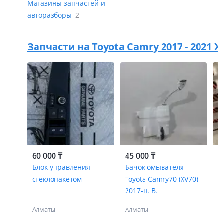
Магазины запчастей и
авторазборы
2
Запчасти на
Toyota Camry 2017 - 2021 
60 000 ₸
45 000 ₸
Блок управления
Бачок омывателя
стеклопакетом
Toyota Camry70 (XV70)
2017-н. В.
Алматы
Алматы