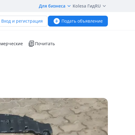
Для бизнеса
Kolesa Гид
RU
Вход и регистрация
Подать объявление
мерческие
Почитать