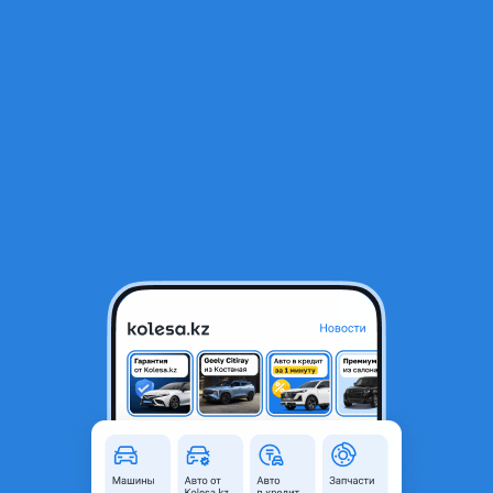
RU
Открыть приложение
В начало
1
/
2
Фонарь задний
5 000 ₸
Город
Алматы, Алматинская