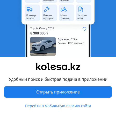
область
Состояние
Б/y
Оригинальность
Оригинал
Есть доставка
Да
Комментарий продавца
Привозной из Германии
Перевести
Другие объявления продавца
Удобный поиск и быстрая подача в приложении
nepomnyashhix1979
Открыть приложение
Запчасти
Перейти в мобильную версию сайта
Автозапчасти
1037