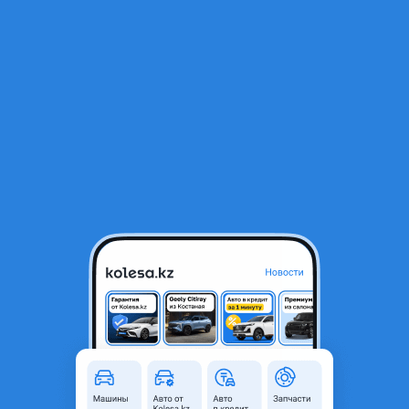
RU
Открыть приложение
1
/
5
Раздатка раздаточная коробка 1vd 1vd-ftv 3ur в отличном
состоянии 3ur-fe
500 000 ₸