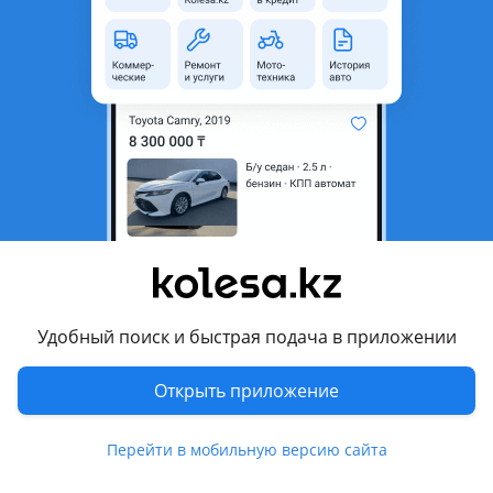
Город
Алматы, Алматинская
область
Состояние
Б/y
Оригинальность
Оригинал
Есть доставка
Да
Подходит на авто
Toyota Land Cruiser
2015 - 2021 J200 [2-й рестайлинг], 2012 - 2015 J200
рестайлинг, 2007 - 2012 J200
Удобный поиск и быстрая подача в приложении
Комментарий продавца
Открыть приложение
Раздатка раздаточная коробка 1vd 1vd-ftv 3ur в отличном
состоянии 3ur-fe
Перейти в мобильную версию сайта
Перевести