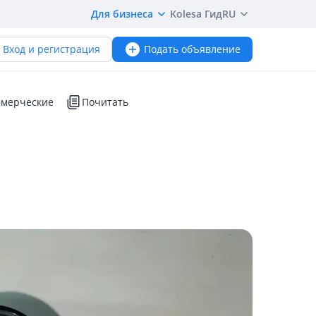
Для бизнеса
Kolesa Гид
RU
Вход и регистрация
Подать объявление
мерческие
Почитать