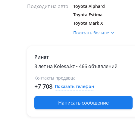
Подходит на авто
Toyota Alphard
Toyota Estima
Toyota Mark X
Toyota Mark X Zio
Показать больше
Toyota Previa
Toyota RAV4
Ринат
Lexus ES 350
Lexus RX 350
8 лет на Kolesa.kz • 466 объявлений
2019 - н.в. 4 поколение
Контакты продавца
рестайлинг (L2)
+7 708
Показать телефон
Написать сообщение