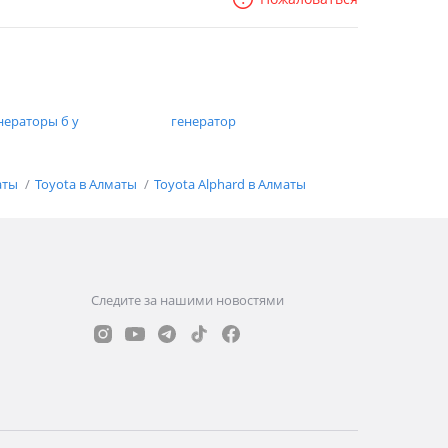
нераторы б у
генератор
аты
Toyota в Алматы
Toyota Alphard в Алматы
Следите за нашими новостями