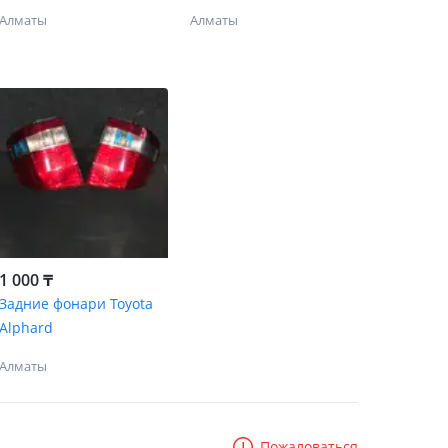
R/1GR/2TR/3UR/1UR)
Алматы
Алматы
1 000 ₸
Задние фонари Toyota
Alphard
Алматы
Пожаловаться