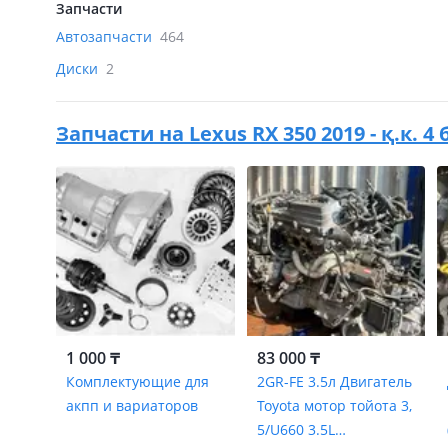
Запчасти
Автозапчасти
464
Диски
2
Запчасти на
Lexus RX 350 2019 - қ.к. 
1 000 ₸
83 000 ₸
Комплектующие для
2GR-FE 3.5л Двигатель
акпп и вариаторов
Toyota мотор тойота 3,
5/U660 3.5L