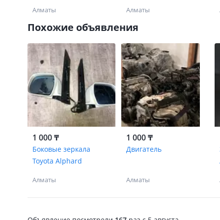
(2AZ/1MZ/2GR/3GR)
Алматы
Алматы
Похожие объявления
1 000 ₸
1 000 ₸
Боковые зеркала
Двигатель
Toyota Alphard
Алматы
Алматы
Объявление посмотрели
167
раз
c 5 августа