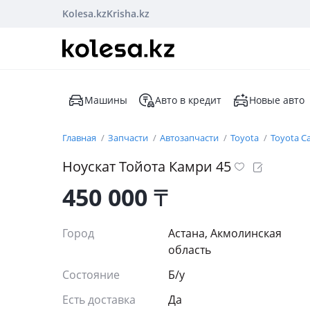
Kolesa.kz
Krisha.kz
Машины
Авто в кредит
Новые авто
Главная
Запчасти
Автозапчасти
Toyota
Toyota C
Ноускат Тойота Камри 45
450 000
₸
Город
Астана, Акмолинская
область
Состояние
Б/y
Есть доставка
Да