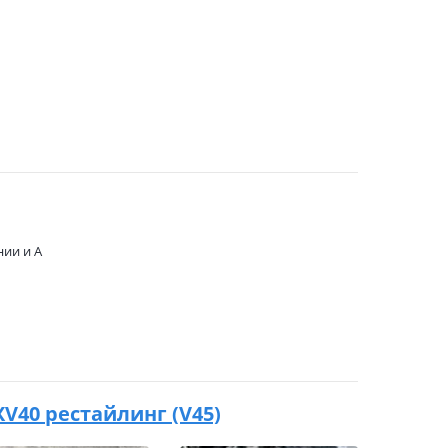
нии и А
 XV40 рестайлинг (V45)