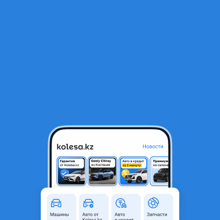
RU
Открыть приложение
В начало
1
/
2
Фонарь задний правый TOYOTA CAMRY 40
15 000 ₸
Город
Актау, Мангистауская