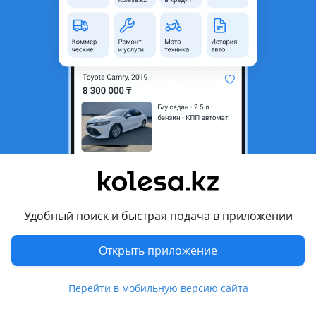
область
Состояние
Новая
Код запчасти
8155133340,8155133350,8155133360,8155006240,ST21219N8R
Есть доставка
Да
Комментарий продавца
Задний фонарь на камри сделан под оригинал новый
Перевести
Условия доставки
Удобный поиск и быстрая подача в приложении
Доставка до ТК бесплатно в день заказа.
Открыть приложение
Другие объявления продавца
AVTOPRO
Перейти в мобильную версию сайта