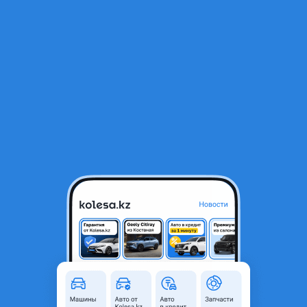
RU
Открыть приложение
1
/
4
Шкив каленвала на Mazda Cronos 2.5
25 000 ₸
Объявление находится в архиве и может быть