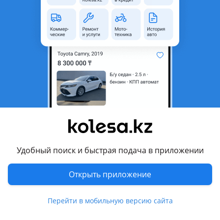
неактуальным.
Город
Алматы, Алматинская
область
Состояние
Б/y
Оригинальность
Оригинал
Возможна рассрочка или
Да
кредит
Комментарий продавца
Снято с привозного двигателя KL
Удобный поиск и быстрая подача в приложении
В хорошем состояний
Отправка по регионам
Открыть приложение
Перевести
Перейти в мобильную версию сайта
Другие объявления продавца