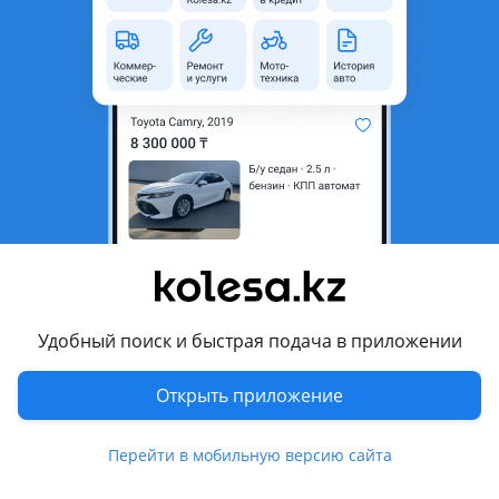
область
Состояние
Новая
Оригинальность
Оригинал
Возможна рассрочка или
Да
кредит
Есть доставка
Да
Подходит на авто
Hyundai Creta
2024 - н.в. 2 поколение рестайлинг (SU2), 2021 - 2022 2
поколение (SU2), 2019 - 2021 1 поколение рестайлинг
Удобный поиск и быстрая подача в приложении
(GS/GC), 2015 - 2019 1 поколение (GS/GC)
Открыть приложение
Hyundai Palisade
2024 - н.в. 2 поколение, 2022 - н.в. 1 поколение рестайлинг,
Показать больше
Перейти в мобильную версию сайта
2018 - 2022 1 поколение
Hyundai Starex