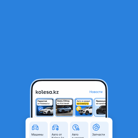
RU
Открыть приложение
В начало
1
/
2
Двери передние задние HYUNDAI/KIA
87 187 ₸
Город
Астана, Акмолинская