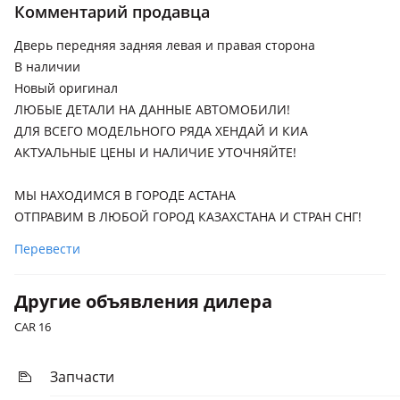
Комментарий продавца
2017 - н.в. 3 поколение
Дверь передняя задняя левая и правая сторона
Hyundai Bayon
В наличии
2021 - н.в. 1 поколение
Новый оригинал
Hyundai Accent
ЛЮБЫЕ ДЕТАЛИ НА ДАННЫЕ АВТОМОБИЛИ!
ДЛЯ ВСЕГО МОДЕЛЬНОГО РЯДА ХЕНДАЙ И КИА
2020 - н.в. 5 поколение рестайлинг (YC), 2017 - н.в. 5
поколение (HC), 2010 - 2017 4 поколение (RB/RC)
АКТУАЛЬНЫЕ ЦЕНЫ И НАЛИЧИЕ УТОЧНЯЙТЕ!
Hyundai Elantra
МЫ НАХОДИМСЯ В ГОРОДЕ АСТАНА
2023 - н.в. 7 поколение рестайлинг , 2020 - н.в. 7 поколение
ОТПРАВИМ В ЛЮБОЙ ГОРОД КАЗАХСТАНА И СТРАН СНГ!
(CN7), 2018 - 2020 6 поколение рестайлинг (AD/ADA), 2015 -
2020 6 поколение (AD/ADA)
Перевести
Hyundai Grandeur
Другие объявления дилера
2022 - н.в. 7 поколение, 2019 - 2022 IG рестайлинг, 2016 -
2019 IG
CAR 16
Hyundai Santa Fe
Запчасти
2023 - н.в. 5 поколение, 2020 - н.в. 4 поколение рестайлинг,
2018 - 2021 4 поколение (TM/TMA)