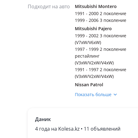
Подходит на авто
Mitsubishi Montero
1991 - 2000 2 поколение
1999 - 2006 3 поколение
Mitsubishi Pajero
1999 - 2002 3 поколение
(V7xW/V6xW)
1997 - 1999 2 поколение
рестайлинг
(V3xW/V2xW/V4xW)
1991 - 1997 2 поколение
(V3xW/V2xW/V4xW)
Nissan Patrol
1997 - 2004 Y61
Показать больше
1987 - 1998 Y60 (Y60/GR)
1980 - 2002 160/260
2004 - н.в. Y61
Даник
рестайлинг
Nissan Terrano
4 года на Kolesa.kz • 11 объявлений
1993 - 1996 R20