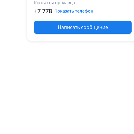
Контакты продавца
1986 - 1995 WD21
+7 778
Показать телефон
Toyota Hilux Surf
1989 - 1995 2 поколение
Toyota Land Cruiser
Написать сообщение
2005 - 2007 J100 [2-й
рестайлинг]
2002 - 2005 J100
рестайлинг
1998 - 2002 J100
1989 - 1998 J80
2007 - 2012 J200
2012 - 2015 J200
рестайлинг
Toyota Land Cruiser
Prado
1999 - 2002 J90
рестайлинг
1996 - 2000 J90
2009 - 2013 J150
2013 - 2017 J150