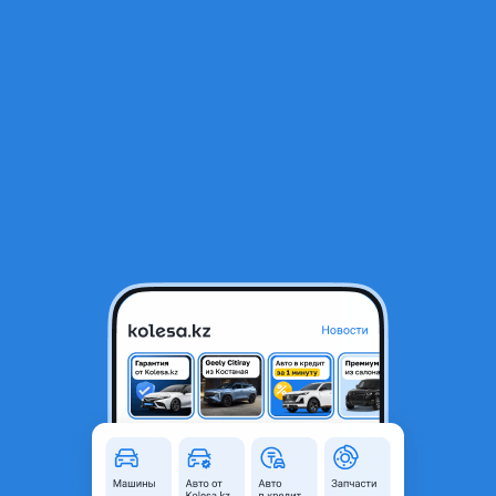
RU
Открыть приложение
1
/
3
Интеркуллер на BMW E39
20 000 ₸
Город
Караганда, Карагандинская