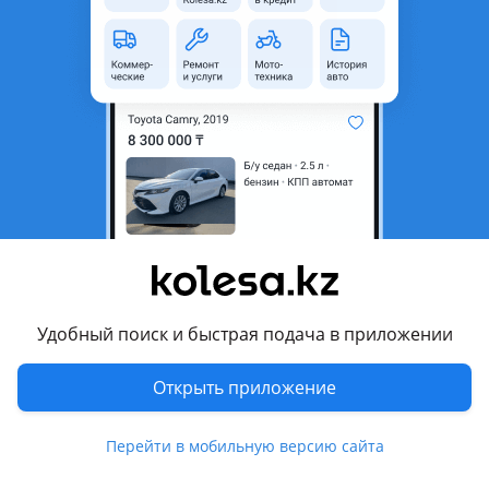
область
Состояние
Б/y
Оригинальность
Оригинал
Есть доставка
Да
Подходит на авто
BMW 520
2000 - 2004 E39 рестайлинг, 1995 - 2000 E39
Комментарий продавца
Удобный поиск и быстрая подача в приложении
Интеркуллер на БМВ Е39.
Отправим в регионы
Открыть приложение
Стоимость уточняйте по телефону в рабочее время.
Работаем без выходных
Перейти в мобильную версию сайта
Перевести