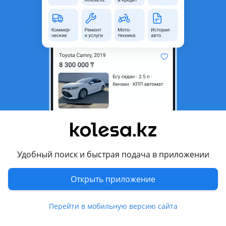
неактуальным.
Город
Алматы, Алматинская
область
Состояние
Б/y
Оригинальность
Оригинал
Подходит на авто
Hyundai Accent
2010 - 2017 4 поколение (RB/RC)
Удобный поиск и быстрая подача в приложении
Hyundai Elantra
2013 - 2016 5 поколение рестайлинг (MD/UD), 2010 - 2016 5
Открыть приложение
поколение (MD/UD), 2006 - 2011 4 поколение (HD)
Показать больше
Hyundai Sonata
Перейти в мобильную версию сайта
2009 - 2014 6 поколение (YF)