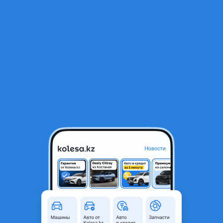
RU
Открыть приложение
1
/
6
Электроусилитель руля
1 000 ₸
Объявление находится в архиве и может быть