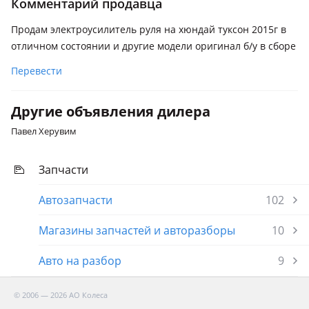
Комментарий продавца
Hyundai Tucson
2015 - 2019 3 поколение (TL/TLE)
Продам электроусилитель руля на хюндай туксон 2015г в
отличном состоянии и другие модели оригинал б/у в сборе
Kia Morning
2017 - н.в. 3 поколение, 2011 - 2017 2 поколение
Перевести
Kia Cerato
Другие объявления дилера
2008 - 2013 2 поколение
Павел Херувим
Kia Optima
2013 - 2015 3 поколение рестайлинг, 2010 - 2013 3
поколение (FSGDS6B)
Запчасти
Kia Ray
Автозапчасти
102
2011 - н.в. 1 поколение
Магазины запчастей и авторазборы
10
Kia Rio
2011 - 2015 3 поколение (UB)
Авто на разбор
9
Kia Soul
2011 - 2014 1 поколение рестайлинг (AM), 2008 - 2011 1
© 2006 — 2026 АО Колеса