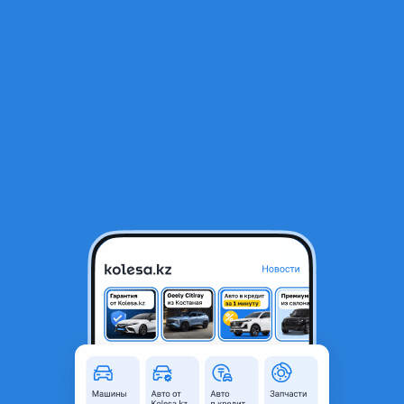
RU
Открыть приложение
В начало
1
/
2
Kia Optima 2013 года
60 000 ₸
Город
Алматы, Алматинская