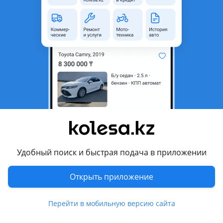
область
Kia Optima
Модель
Год
2013 г.
Есть доставка
Да
Комментарий продавца
Авто на запчасти KIA OPTIMA 3 TF K5 2010-2016 (10-13 и 13-
16)
Перевести
Удобный поиск и быстрая подача в приложении
Другие объявления продавца
53b-4
Открыть приложение
Запчасти
Перейти в мобильную версию сайта