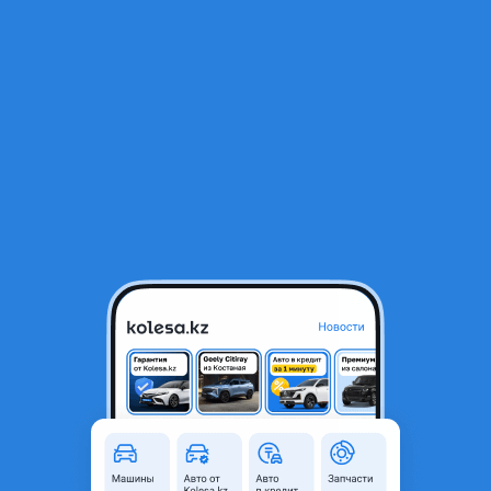
RU
Открыть приложение
1
/
3
Двигатель Тойота Камри 3.0 литра Toyota Camry 1MZ-FE
380 000 ₸
Город
Алматы, Алматинская