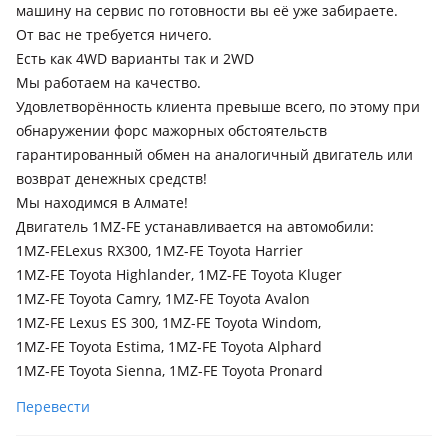
машину на сервис по готовности вы её уже забираете.
Honda Accord
От вас не требуется ничего.
2002 - 2006 7 поколение (CL/CN/CM), 2005 - 2008 7
Есть как 4WD варианты так и 2WD
поколение рестайлинг (CL/CN/CM), 2007 - 2011 8 поколение
Мы работаем на качество.
(CU/CW)
Удовлетворённость клиента превыше всего, по этому при
Honda CR-V
обнаружении форс мажорных обстоятельств
2001 - 2004 2 поколение (RD), 2004 - 2006 2 поколение
гарантированный обмен на аналогичный двигатель или
рестайлинг (RD)
возврат денежных средств!
Мы находимся в Алмате!
Lexus RX 300
Двигатель 1MZ-FE устанавливается на автомобили:
1997 - 2003 1 поколение (MCU15), 2015 - 2019 4 поколение
1MZ-FELexus RX300, 1MZ-FE Toyota Harrier
(L2), 2003 - 2006 2 поколение (U3), 2019 - н.в. 4 поколение
рестайлинг (L2)
1MZ-FE Toyota Highlander, 1MZ-FE Toyota Kluger
1MZ-FE Toyota Camry, 1MZ-FE Toyota Avalon
1MZ-FE Lexus ES 300, 1MZ-FE Toyota Windom,
1MZ-FE Toyota Estima, 1MZ-FE Toyota Alphard
1MZ-FE Toyota Sienna, 1MZ-FE Toyota Pronard
Перевести