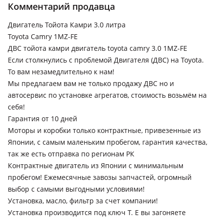
Комментарий продавца
Toyota Alphard
2002 - 2005 1 поколение (H1), 2005 - 2008 1 поколение
Двигатель Тойота Камри 3.0 литра
рестайлинг (H1), 2008 - 2011 2 поколение (H2), 2015 - 2018 3
Toyota Camry 1MZ-FE
поколение (H3), 2011 - 2014 2 поколение рестайлинг (H2),
ДВС тойота камри двигатель toyota camry 3.0 1MZ-FE
2018 - н.в. 3 поколение рестайлинг (H3)
Если столкнулись с проблемой Двигателя (ДВС) на Toyota.
Toyota Camry
То вам незамедлительно к нам!
1996 - 2000 XV20, 1999 - 2001 XV20 рестайлинг (V25), 2001 -
Мы предлагаем вам не только продажу ДВС но и
2004 XV30, 2004 - 2006 XV30 рестайлинг (V35), 2006 - 2009
автосервис по установке агрегатов, стоимость возьмём на
XV40, 2009 - 2011 XV40 рестайлинг (V45), 2011 - 2014 XV50,
себя!
2014 - 2018 XV50 рестайлинг (V55), 2017 - 2021 XV70, 2023 -
Гарантия от 10 дней
н.в. XV80, 2020 - н.в. XV70 рестайлинг (V75)
Моторы и коробки только контрактные, привезенные из
Toyota Harrier
Японии, с самым маленьким пробегом, гарантия качества,
1997 - 2003 1 поколение (U1), 2003 - 2013 2 поколение (U3),
так же есть отправка по регионам РК
2013 - 2017 3 поколение, 2017 - н.в. 3 поколение
Контрактные двигатель из Японии с минимальным
рестайлинг
пробегом! Ежемесячные завозы запчастей, огромный
Toyota Windom
выбор с самыми выгодными условиями!
1996 - 1999 MCV20, 1999 - 2001 MCV20 рестайлинг, 2001 -
Установка, масло, фильтр за счет компании!
2004 MCV30, 2004 - 2006 MCV30 рестайлинг
Установка производится под ключ Т. Е вы загоняете