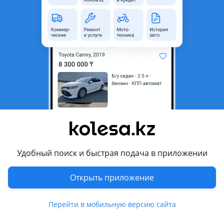
область
Состояние
Б/y
Оригинальность
Оригинал
Возможна рассрочка или
Да
кредит
Есть доставка
Да
Подходит на авто
Nissan Murano
2002 - 2007 Z50, 2007 - 2010 Z51
Удобный поиск и быстрая подача в приложении
Nissan Qashqai
2006 - 2010 1 поколение (J10/NJ10/JJ10E), 2010 - 2013 1
Открыть приложение
поколение рестайлинг (J10, NJ10, JJ10E) (J10/NJ10/JJ10E)
Показать больше
Nissan Teana
Перейти в мобильную версию сайта
2003 - 2008 J31, 2008 - 2014 J32