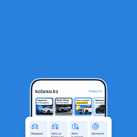
RU
Открыть приложение
В начало
1
/
2
Крышка багажника на Лексус GS300 2004-2011
70 000 ₸
Город
Алматы, Алматинская