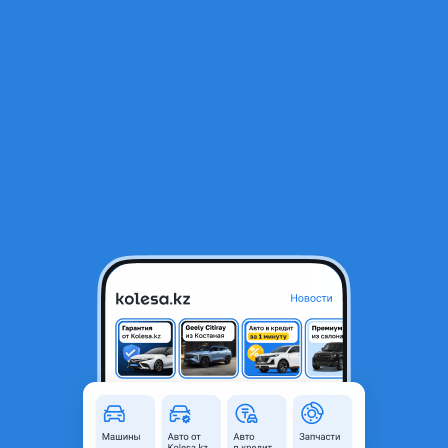
RU
Открыть приложение
1
/
3
Крыло переднее на Лексус GS300 2004-2011
45 000 ₸
Город
Алматы, Алматинская