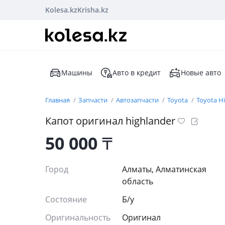
Kolesa.kz
Krisha.kz
Машины
Авто в кредит
Новые авто
Главная
Запчасти
Автозапчасти
Toyota
Toyota H
Капот оригинал highlander
50 000
₸
Город
Алматы, Алматинская
область
Состояние
Б/y
Оригинальность
Оригинал