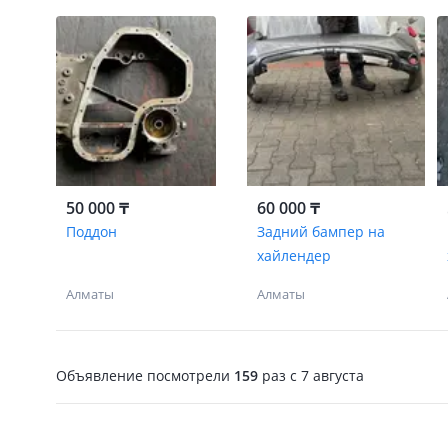
50 000 ₸
60 000 ₸
Поддон
Задний бампер на
хайлендер
Алматы
Алматы
Объявление посмотрели
159
раз
c 7 августа