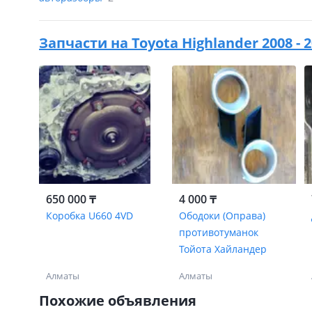
Запчасти на
Toyota Highlander 2008 - 
650 000 ₸
4 000 ₸
Коробка U660 4VD
Ободоки (Оправа)
противотуманок
Тойота Хайландер
Алматы
Алматы
Похожие объявления