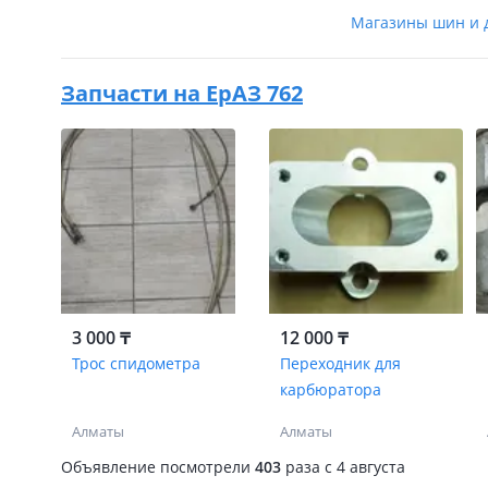
Магазины шин и 
Запчасти на
ЕрАЗ 762
3 000 ₸
12 000 ₸
Трос спидометра
Переходник для
карбюратора
Алматы
Алматы
Объявление посмотрели
403
раза
c 4 августа