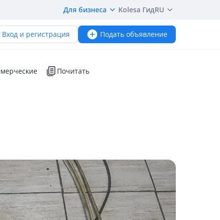
Для бизнеса
Kolesa Гид
RU
Вход и регистрация
Подать объявление
мерческие
Почитать