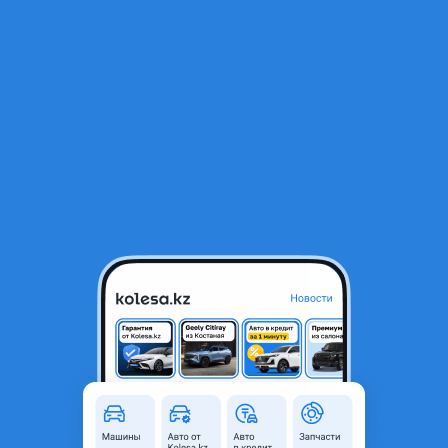
RU
Открыть приложение
1
/
4
Колодки
8 000 ₸
Город
Алматы, Алматинская