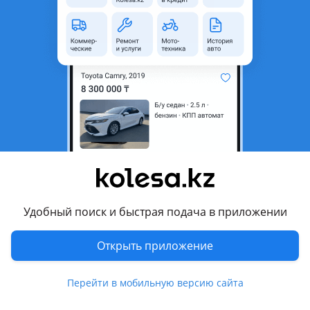
область
Состояние
Новая
Код запчасти
3928923189
Есть доставка
Да
Подходит на авто
Lexus LX
Lexus LX 470
Lexus LX 570
Удобный поиск и быстрая подача в приложении
Lexus LX 600
Показать больше
Lexus NX 200
Открыть приложение
2014 - 2017 1 поколение (Z1), 2017 - н.в. 1 поколение
рестайлинг (Z1)
Комментарий продавца
Перейти в мобильную версию сайта
Lexus NX 200t
КОЛОДКИ ТОРМОЗНЫЕ ПЕРЕДНИЕ И ЗАДНИЕ НА