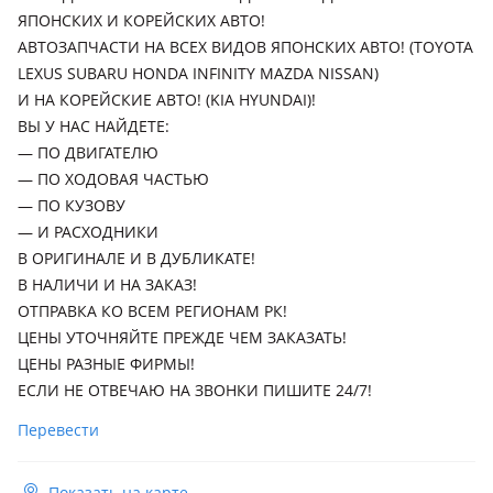
2014 - 2017 1 поколение (Z1)
ЯПОНСКИХ И КОРЕЙСКИХ АВТО!
Lexus NX 300h
АВТОЗАПЧАСТИ НА ВСЕХ ВИДОВ ЯПОНСКИХ АВТО! (TOYOTA
LEXUS SUBARU HONDA INFINITY MAZDA NISSAN)
2014 - 2017 1 поколение (Z1), 2017 - н.в. 1 поколение
рестайлинг (Z1)
И НА КОРЕЙСКИЕ АВТО! (KIA HYUNDAI)!
ВЫ У НАС НАЙДЕТЕ:
Lexus NX 300
— ПО ДВИГАТЕЛЮ
2014 - 2017 1 поколение (Z1)
— ПО ХОДОВАЯ ЧАСТЬЮ
— ПО КУЗОВУ
Lexus NX 250
— И РАСХОДНИКИ
2014 - 2017 1 поколение (Z1)
В ОРИГИНАЛЕ И В ДУБЛИКАТЕ!
В НАЛИЧИ И НА ЗАКАЗ!
ОТПРАВКА КО ВСЕМ РЕГИОНАМ РК!
ЦЕНЫ УТОЧНЯЙТЕ ПРЕЖДЕ ЧЕМ ЗАКАЗАТЬ!
ЦЕНЫ РАЗНЫЕ ФИРМЫ!
ЕСЛИ НЕ ОТВЕЧАЮ НА ЗВОНКИ ПИШИТЕ 24/7!
Перевести
Показать на карте