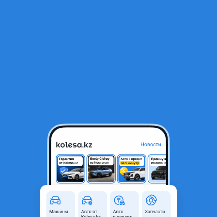
RU
Открыть приложение
1
/
7
Бампер Фольксваген Гольф 2 (Жетта) 1992-
15 000 ₸
Город
Алматы, Алматинская