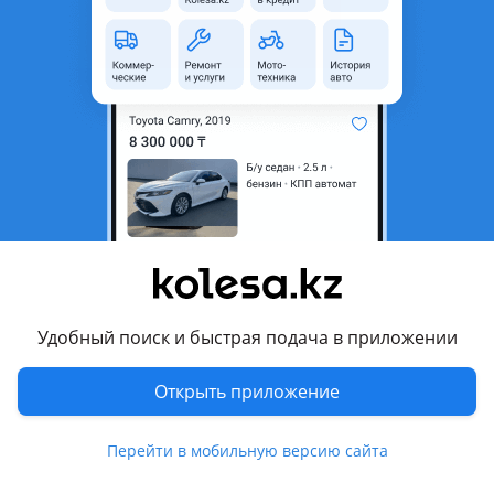
область
Состояние
Новая
Комментарий продавца
Бампер Гольф 2 1992-
Осталась последняя.
Хорошое качество (дубликат)
Можете уточнить позвонить или написать. Есть отправки
по другим городу. По городу через Яндекс или Индрайвер.
Бампер Фольксваген Жетта 1992-
Удобный поиск и быстрая подача в приложении
Ең соңғысы қалды.
Сапасы жақсы (дубликат)
Открыть приложение
Керек заттарыңызды білгіңіз келсе, бізге хабарласып,
немесе нөмірге жазыңыздар. Басқа қалаларға салып
Перейти в мобильную версию сайта
жібере аламыз. Қаланың ішінде яндекс немесе индрайвер