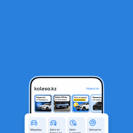
RU
Открыть приложение
1
/
4
Шины Toyo 235/55R18 Observe Ice-Freezer
72 000 ₸
Город
Алматы, Алматинская