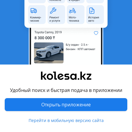
область
Состояние
Новая
Сезонность
Шипованные
Ширина
235 мм
Высота профиля
55
Диаметр
R18
Возможна рассрочка или
Да
кредит
Есть доставка
Да
Удобный поиск и быстрая подача в приложении
Комментарий продавца
Новый комплект зимних шин Toyo
Открыть приложение
Модель Observe Ice-Freezer
Перейти в мобильную версию сайта
Размер 235/55R18