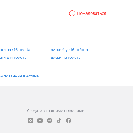
Пожаловаться
ски на r16 toyota
диски б у r16 тойота
ски для тойота
диски на тойота
мпованные в Астане
Следите за нашими новостями