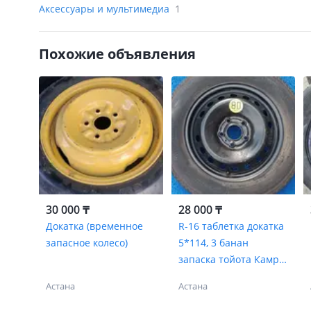
Аксессуары и мультимедиа
1
Похожие объявления
30 000 ₸
28 000 ₸
Докатка (временное
R-16 таблетка докатка
запасное колесо)
5*114, 3 банан
запаска тойота Камри
Хюндай Ниссан киа
Астана
Астана