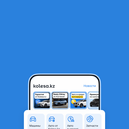
RU
Открыть приложение
В начало
1
/
2
Блок управления печкой
30 000 ₸
Город
Алматы, Алматинская