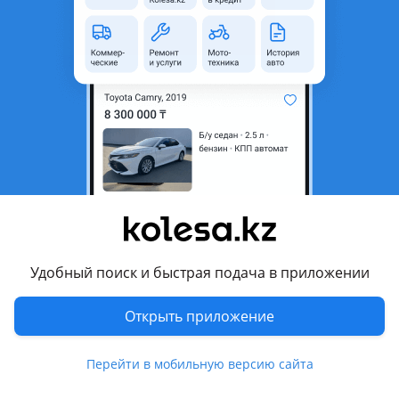
область
Состояние
Б/y
Есть доставка
Да
Комментарий продавца
Привозные
Перевести
Другие объявления продавца
Таир
Удобный поиск и быстрая подача в приложении
Запчасти
Открыть приложение
Автозапчасти
201
Перейти в мобильную версию сайта
Похожие объявления