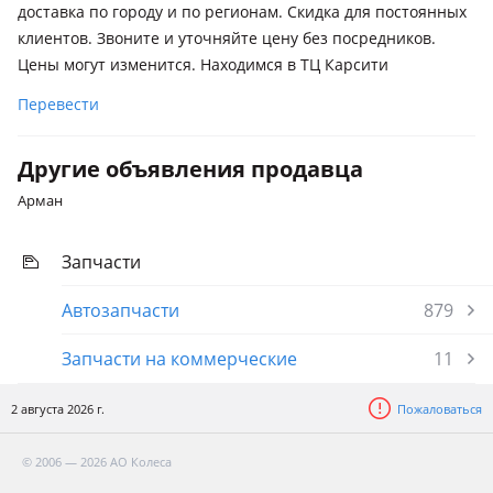
Lexus IS 200t
доставка по городу и по регионам. Скидка для постоянных
клиентов. Звоните и уточняйте цену без посредников.
Lexus IS 200
Цены могут изменится. Находимся в ТЦ Карсити
Lexus IS 250
Перевести
Lexus NX 200t
2014 - 2017 1 поколение (Z1)
Другие объявления продавца
Арман
Запчасти
Автозапчасти
879
Запчасти на коммерческие
11
2 августа 2026 г.
Пожаловаться
© 2006 — 2026 АО Колеса