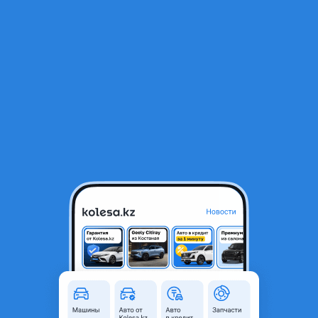
RU
Открыть приложение
В начало
1
/
2
Радиатор печки
8 000 ₸
Город
Алматы, Алматинская