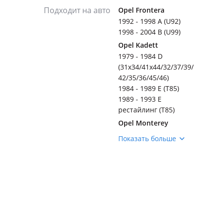
Подходит на авто
Opel Frontera
1992 - 1998 A (U92)
1998 - 2004 B (U99)
Opel Kadett
1979 - 1984 D
(31x34/41x44/32/37/39/
42/35/36/45/46)
1984 - 1989 E (T85)
1989 - 1993 E
рестайлинг (T85)
Opel Monterey
1992 - 1998 1 поколение
Показать больше
(M92)
1998 - 1999 1 поколение
рестайлинг (M98)
Isuzu Ascender
2003 - 2008 1 поколение
Isuzu Aska
1997 - 2002 GS-5