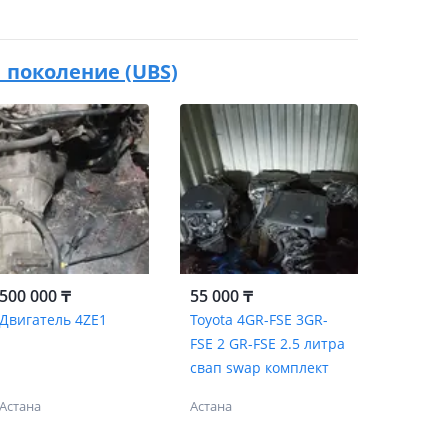
 1 поколение (UBS)
500 000 ₸
55 000 ₸
Двигатель 4ZE1
Toyota 4GR-FSE 3GR-
FSE 2 GR-FSE 2.5 литра
свап swap комплект
Астана
Астана