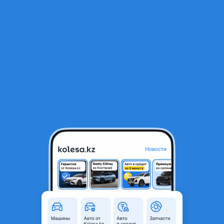
RU
Открыть приложение
В начало
1
/
2
Круиз контроль тойота камри ярис каролла
15 000 ₸
Город
Алматы, Алматинская