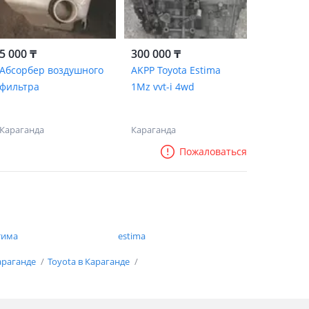
5 000 ₸
300 000 ₸
Абсорбер воздушного
AKPP Toyota Estima
фильтра
1Mz vvt-i 4wd
Караганда
Караганда
Пожаловаться
тима
estima
араганде
Toyota в Караганде