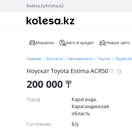
Kolesa.kz
Krisha.kz
Машины
Авто в кредит
Новые авто
Главная
Запчасти
Автозапчасти
Toyota
Toyota E
Ноускат Toyota Estima ACR50
200 000
₸
Город
Караганда,
Карагандинская
область
Состояние
Б/y