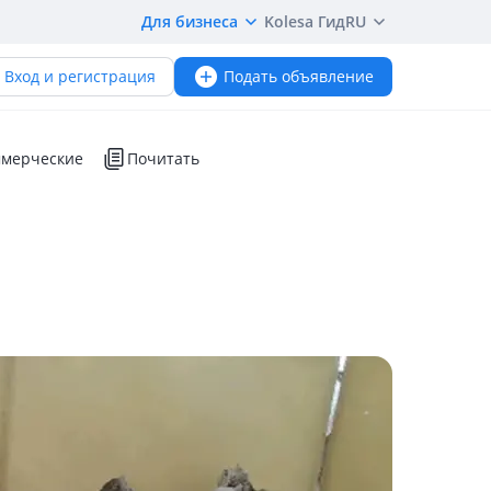
Для бизнеса
Kolesa Гид
RU
Вход и регистрация
Подать объявление
мерческие
Почитать