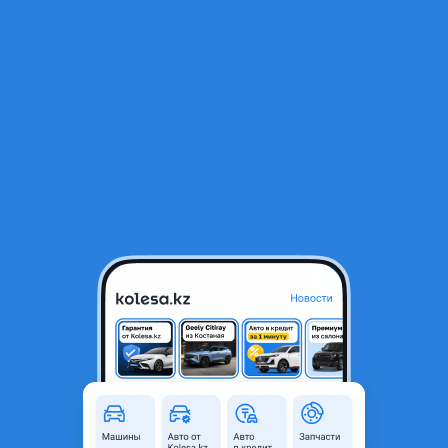
RU
Открыть приложение
1
/
4
Стартер S E M272 M273
30 000 ₸
Объявление находится в архиве и может быть