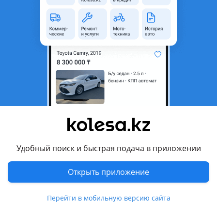
неактуальным.
Город
Алматы, Алматинская
область
Состояние
Б/y
Оригинальность
Оригинал
Возможна рассрочка или
Да
кредит
Есть доставка
Да
Подходит на авто
Удобный поиск и быстрая подача в приложении
Mercedes-Benz CLS 350
Открыть приложение
2008 - 2010 C219 рестайлинг, 2004 - 2008 C219
Mercedes-Benz CLS 500
Перейти в мобильную версию сайта
2008 - 2010 C219 рестайлинг, 2004 - 2008 C219, 2010 - 2014
C218/X218