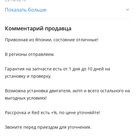
Показать больше
Mercedes-Benz C 230
2006 - 2011 W204/S204, 2004 - 2007 W203/S203/CL203
рестайлинг
Комментарий продавца
Mercedes-Benz C 280
Привозная из Японии, состояние отличные!
2004 - 2007 W203/S203/CL203 рестайлинг, 2006 - 2011
W204/S204
В регионы отправляем.
Mercedes-Benz C 300
Гарантия на запчасти есть от 1 дня до 10 дней на
2006 - 2011 W204/S204, 2011 - 2015 W204/S204/C204
рестайлинг
установку и проверку.
Mercedes-Benz C 350
Возможна установка двигателя, акпп и всего остального на
2006 - 2011 W204/S204, 2011 - 2015 W204/S204/C204
выгодных условиях!
рестайлинг
Mercedes-Benz S 350
Рассрочка и Red есть +%, по цене уточняйте!
2009 - 2013 W221 рестайлинг, 2005 - 2009 W221, 2002 - 2005
W220 рестайлинг
Звоните перед приездом для уточнения.