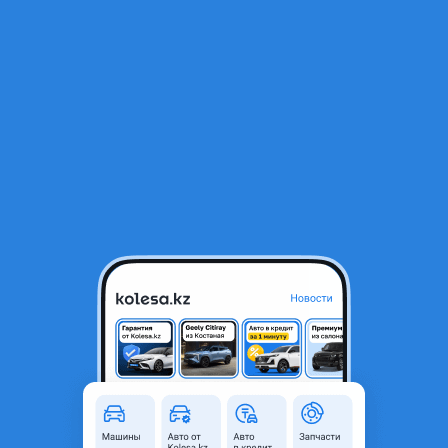
RU
Открыть приложение
1
/
5
Накладка крыла правая BMW M5 F90
30 000 ₸
Город
Астана, Акмолинская