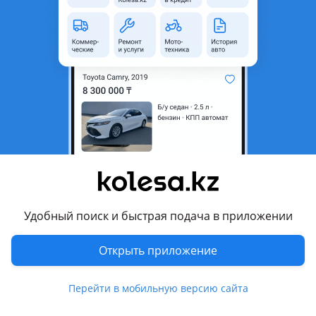
область
Состояние
Новая
Оригинальность
Оригинал
Код запчасти
51138063206
Есть доставка
Да
Комментарий продавца
Накладка крыла правая BMW M5 F90 новая оригинал
Так же имеются и другие запчасти на BMW
От 2005 г. В и новее.
Удобный поиск и быстрая подача в приложении
В связи с постоянными меняющимся курсами валют и
разными происходящими ситуациями в мире — цена
Открыть приложение
может отличаться от той, что указана в объявлении!
АКТУАЛЬНУЮ ЦЕНУ УТОЧНЯЙТЕ ПО ТЕЛЕФОНУ!
Перейти в мобильную версию сайта
Перевести