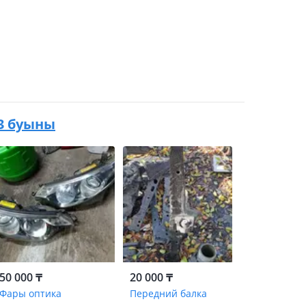
 3 буыны
50 000 ₸
20 000 ₸
Фары оптика
Передний балка