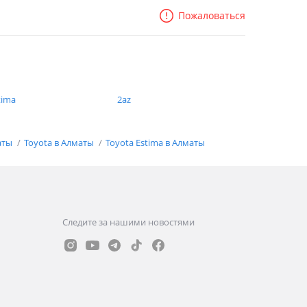
Пожаловаться
tima
2az
аты
Toyota в Алматы
Toyota Estima в Алматы
Следите за нашими новостями