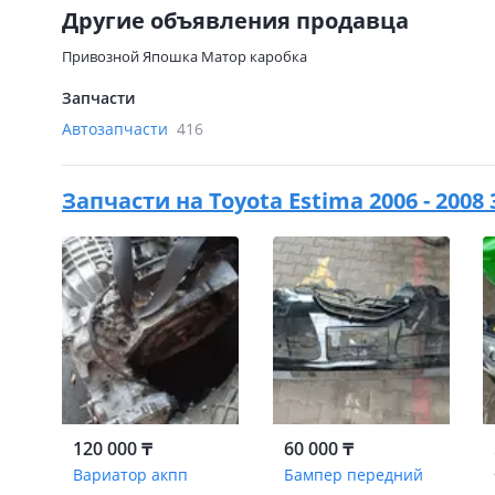
Другие объявления продавца
Привозной Япошка Матор каробка
Запчасти
Автозапчасти
416
Запчасти на
Toyota Estima 2006 - 2008
120 000 ₸
60 000 ₸
Вариатор акпп
Бампер передний