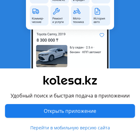
область
Состояние
Новая
Есть доставка
Да
Комментарий продавца
Дверь на Спортейж, с 2020-2023 год, производство Корея
оригинал, по цене уточняйте.
Перевести
Другие объявления продавца
Удобный поиск и быстрая подача в приложении
бЕК
Открыть приложение
Запчасти
Перейти в мобильную версию сайта
Автозапчасти
273