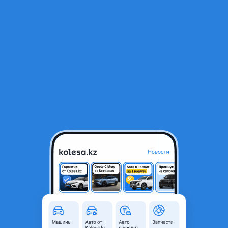
RU
Открыть приложение
В начало
1
/
2
Дверь на Спортейж.
400 000 ₸
Город
Алматы, Алматинская