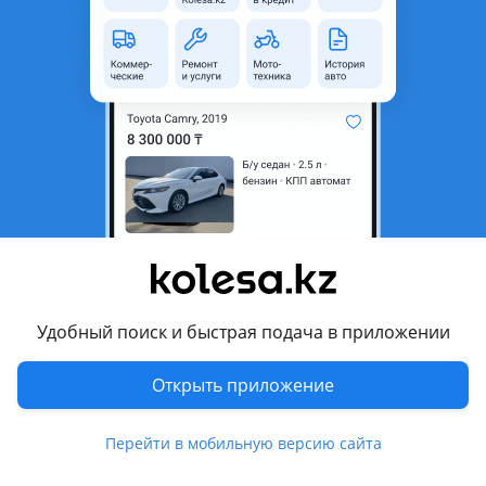
область
Состояние
Новая
Подходит на авто
Subaru Forester
2002 - 2005 2 поколение (SG), 2005 - 2008 2 поколение
рестайлинг (SG)
Комментарий продавца
Крышка багажника
Удобный поиск и быстрая подача в приложении
Перевести
Открыть приложение
Другие объявления продавца
alexandr
Перейти в мобильную версию сайта