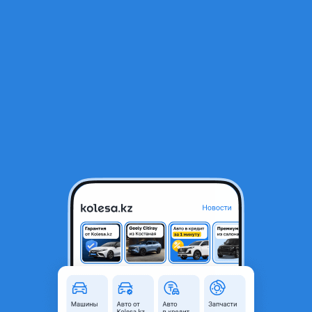
RU
Открыть приложение
1
/
4
Крышка багажника НОВАЯ !! В ОРИГИНАЛЕ
35 000 ₸
Город
Алматы, Алматинская