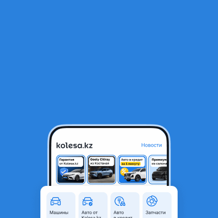
RU
Открыть приложение
1
/
5
Зеркала боковой
75 000 ₸
Город
Алматы, Алматинская