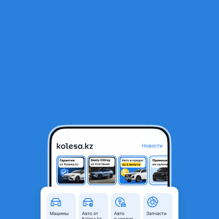
RU
Открыть приложение
В начало
1
/
2
Фонари люсида рестайлинг
15 000 ₸
Город
Астана, Акмолинская