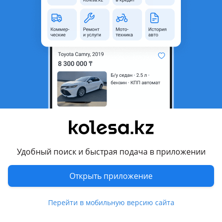
область
Состояние
Б/y
Комментарий продавца
Левый, правый. Рестайлинг. Цена за штуку
Перевести
Другие объявления продавца
запчасти у юры
Удобный поиск и быстрая подача в приложении
Запчасти
Открыть приложение
Автозапчасти
1163
Авто на разбор
22
Перейти в мобильную версию сайта