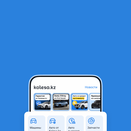
RU
Открыть приложение
1
/
3
Камри 20 датчик детонация
15 000 ₸
Город
Алматы, Алматинская