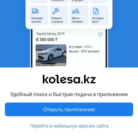
область
Состояние
Б/y
Комментарий продавца
Привозной
Отправка есть Горантия есть
Хорошо состояние
Перевести
Другие объявления продавца
Удобный поиск и быстрая подача в приложении
Нысаналы
Открыть приложение
Запчасти
Автозапчасти
111
Перейти в мобильную версию сайта