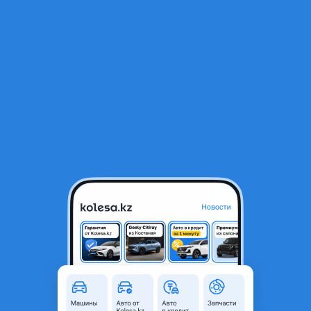
RU
Открыть приложение
1
/
9
Привозной вариатор на Nissan Murano z51 4x4, в отличном
состоянии
400 000 ₸