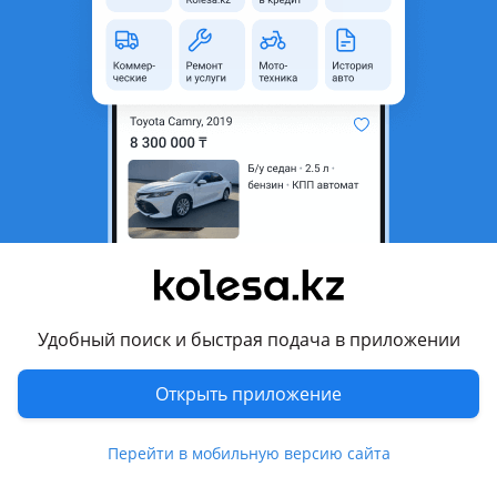
Город
Алматы, Алматинская
область
Состояние
Б/y
Есть доставка
Да
Комментарий продавца
Вариатор на Nissan Murano 3.5 z51 (2007-2016) 4x4 с
раздаткой, в отличном состоянии из Японии, с гарантией
на проверку, отправка по регионам Казахстана
Перевести
Удобный поиск и быстрая подача в приложении
Другие объявления продавца
Открыть приложение
Aset
Перейти в мобильную версию сайта
Запчасти