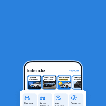
RU
Открыть приложение
1
/
3
Авкат жс 300
50 000 ₸
Город
Алматы, Алматинская