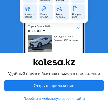
область
Состояние
Б/y
Есть доставка
Да
Комментарий продавца
Привозной Ноускат
Отличном состоянии из Японии! QR-кодом, банковскими
картами)
Любой вариант оплаты (Наличными, безналом,
Удобный поиск и быстрая подача в приложении
Привезены с е!
Открыть приложение
Отправка по всему Казахстану через
Перейти в мобильную версию сайта
Транспортные компании!