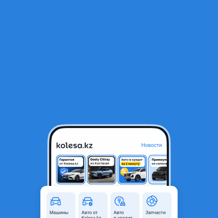
RU
Открыть приложение
В начало
1
/
2
Кардан на Lexus привозной
45 000 ₸
Город
Алматы, Алматинская