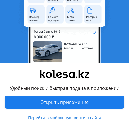
область
Состояние
Б/y
Есть доставка
Да
Комментарий продавца
Кардан на Lexus привозной
Перевести
Другие объявления продавца
Mika.adisi
Удобный поиск и быстрая подача в приложении
Машины
Открыть приложение
Легковые
1
Перейти в мобильную версию сайта
Запчасти