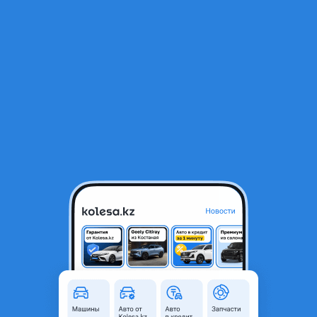
RU
Открыть приложение
В начало
1
/
2
Сапун (картерных газов) 5.6 (№ 4)
500 ₸
Город
Алматы, Алматинская