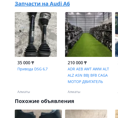
Запчасти на
Audi A6
35 000 ₸
210 000 ₸
Привода DSG 6,7
ADR AEB AWT AWM ALT
ALZ ASN BBJ BFB CAGA
МОТОР ДВИГАТЕЛЬ
Алматы
Алматы
Похожие объявления