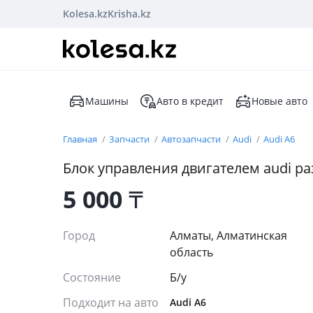
Kolesa.kz
Krisha.kz
Машины
Авто в кредит
Новые авто
Главная
Запчасти
Автозапчасти
Audi
Audi A6
Блок управления двигателем audi р
5 000
₸
Город
Алматы, Алматинская
область
Состояние
Б/y
Подходит на авто
Audi A6