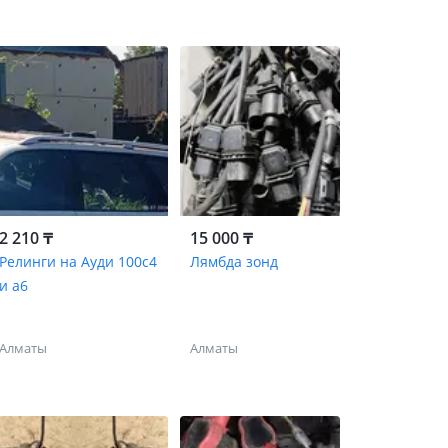
2 210 ₸
15 000 ₸
Релинги на Ауди 100с4
Лямбда зонд
и а6
Алматы
Алматы