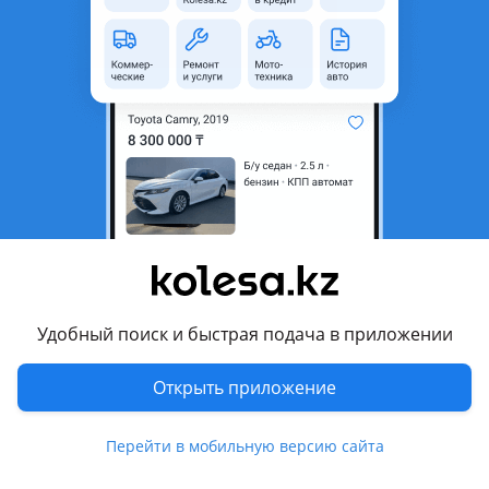
область
Состояние
Новая
Есть доставка
Да
Комментарий продавца
Решетка Бампера на Hyundai Accent RB 2011-2014
Дубликат. Производства Малайзия.
Отправка по Казахстану.
Перевести
Удобный поиск и быстрая подача в приложении
Другие объявления дилера
MOTORISKZ
Открыть приложение
Запчасти
Перейти в мобильную версию сайта
Автозапчасти
1124