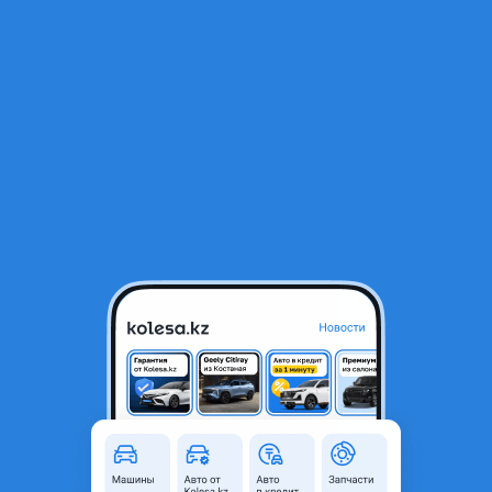
RU
Открыть приложение
В начало
1
/
2
Решетка Бампера на Hyundai Accent 11-14
9 000 ₸
Город
Алматы, Алматинская