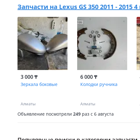
Запчасти на
Lexus GS 350 2011 - 2015 
3 000 ₸
6 000 ₸
Зеркала боковые
Колодки ручника
Алматы
Алматы
Объявление посмотрели
249
раз
c 6 августа
Популярные поиски в категории запчасти