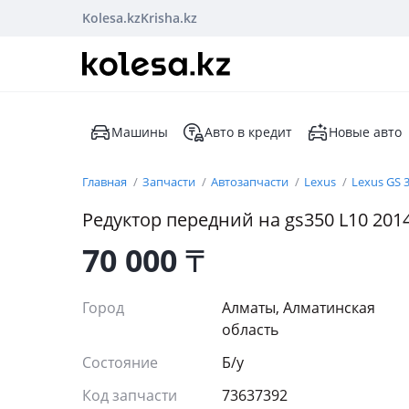
Kolesa.kz
Krisha.kz
Машины
Авто в кредит
Новые авто
Главная
Запчасти
Автозапчасти
Lexus
Lexus GS 
Редуктор передний на gs350 L10 201
70 000
₸
Город
Алматы, Алматинская
область
Состояние
Б/y
Код запчасти
73637392