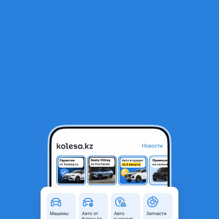
RU
Открыть приложение
В начало
1
/
2
Фонари задние
15 000 ₸
Город
Алматы, Алматинская