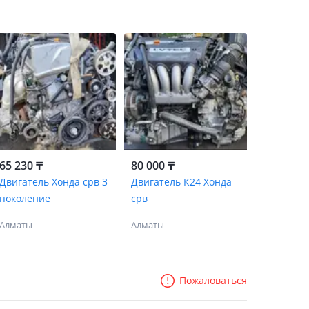
65 230 ₸
80 000 ₸
Двигатель Хонда срв 3
Двигатель К24 Хонда
поколение
срв
Алматы
Алматы
Пожаловаться