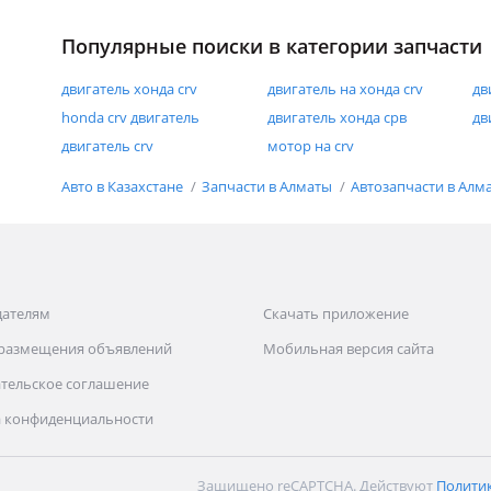
Популярные поиски в категории запчасти
двигатель хонда crv
двигатель на хонда crv
дв
honda crv двигатель
двигатель хонда срв
дв
двигатель crv
мотор на crv
Авто в Казахстане
Запчасти в Алматы
Автозапчасти в Алм
дателям
Скачать приложение
 размещения объявлений
Мобильная версия сайта
тельское соглашение
 конфиденциальности
Защищено reCAPTCHA. Действуют
Полити