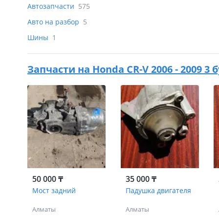
Автозапчасти
575
Авто на разбор
5
Шины
1
Запчасти на
Honda CR-V 2006 - 2009 3 
50 000 ₸
35 000 ₸
Мост задний
Падушка двигателя
Алматы
Алматы