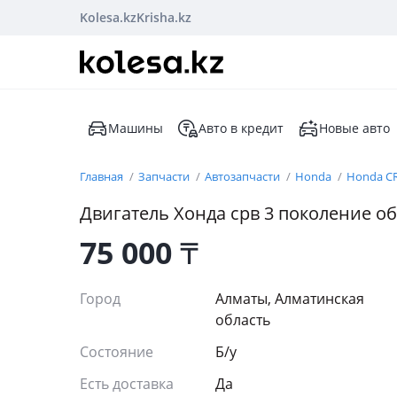
Kolesa.kz
Krisha.kz
Машины
Авто в кредит
Новые авто
Главная
Запчасти
Автозапчасти
Honda
Honda C
Двигатель Хонда срв 3 поколение об
75 000
₸
Город
Алматы, Алматинская
область
Состояние
Б/y
Есть доставка
Да