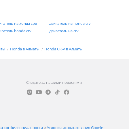
игатель на хонда срв
двигатель на honda crv
игатель honda crv
двигатель на crv
аты
Honda в Алматы
Honda CR-V в Алматы
Следите за нашими новостями
ка конфиденциальности
и
Условия использования Google