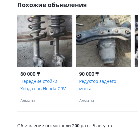
Похожие объявления
60 000 ₸
90 000 ₸
Передние стойки
Редуктор заднего
Хонда срв Honda CRV
моста
Алматы
Алматы
Объявление посмотрели
200
раз
c 5 августа