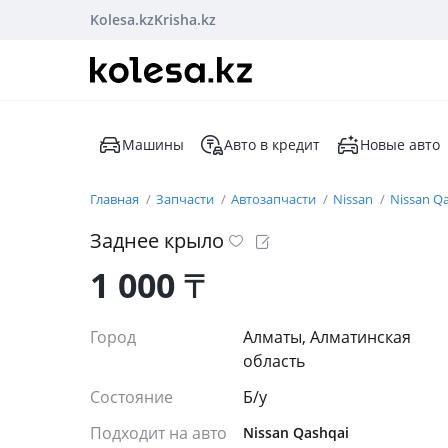
Kolesa.kz
Krisha.kz
Машины
Авто в кредит
Новые авто
Главная
Запчасти
Автозапчасти
Nissan
Nissan Q
Заднее крыло
1 000
₸
Город
Алматы, Алматинская
область
Состояние
Б/y
Подходит на авто
Nissan Qashqai