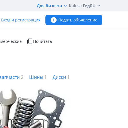
Для бизнеса
Kolesa Гид
RU
Вход и регистрация
Подать объявление
мерческие
Почитать
запчасти
2
Шины
1
Диски
1