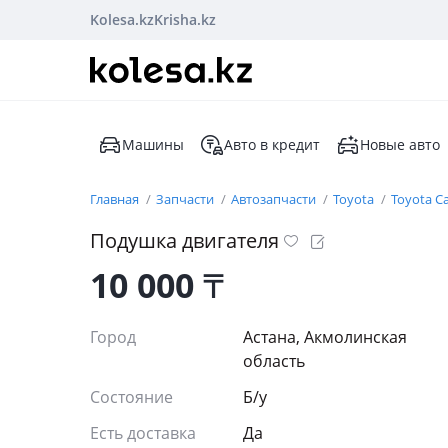
Kolesa.kz
Krisha.kz
Машины
Авто в кредит
Новые авто
Главная
Запчасти
Автозапчасти
Toyota
Toyota C
Подушка двигателя
10 000
₸
Город
Астана, Акмолинская
область
Состояние
Б/y
Есть доставка
Да