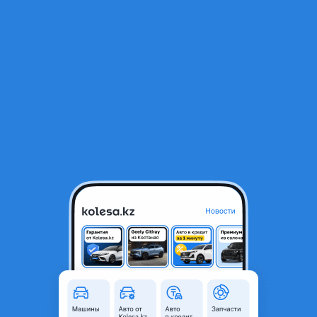
RU
Открыть приложение
1
/
3
Двигатель Гольф 3 2, 0
280 000 ₸
Город
Караганда, Карагандинская