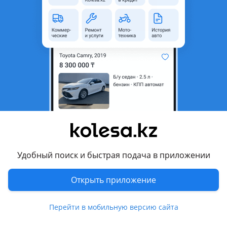
область
Состояние
Б/y
Есть доставка
Да
Подходит на авто
Volkswagen Golf
1983 - 1992 2 поколение, 1991 - 2002 3 поколение, 1997 -
2005 4 поколение, 1974 - 1993 1 поколение
Комментарий продавца
Продаем привозные двигателя с Японии, Австралии. С
Удобный поиск и быстрая подача в приложении
минимальными пробегами. В наличии большой выбор
агрегатов. Мы находимся г. Караганда ул. Бадина 174/2.
Открыть приложение
Все вопросы по телефонам
Перейти в мобильную версию сайта
Перевести