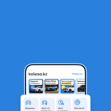
RU
Открыть приложение
В начало
1
/
2
Новый двигатель G4KE на Hyundai Santa FE 2.4 бензин (санта фе)
580 000 ₸
Город
Алматы, Алматинская