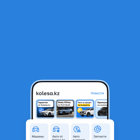
RU
Открыть приложение
1
/
15
Зеркало Subaru BL, BP
15 000 ₸
Город
Алматы, Алматинская