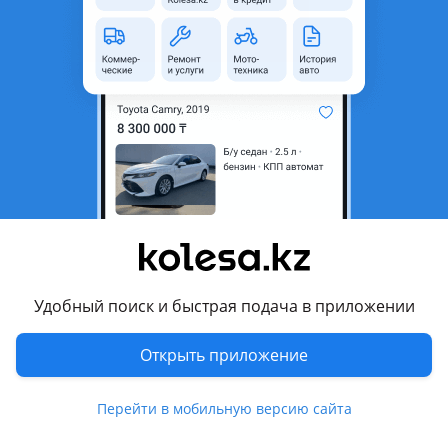
область
Состояние
Б/y
Комментарий продавца
Впускной коллектор для двигателя 6g72 delica булка с
обьемом 3.0 литра. В отличном состоянии, оригинал бу из
Японии. Есть с егр и без него! Уточняйте наличие.
Работаем с регионами. Просьба звонить с 9 до 18.
Воскресенье выходной день. Всем желаем удачных
покупок!
Перевести
Удобный поиск и быстрая подача в приложении
Другие объявления продавца
Открыть приложение
_delica_baron_almaty
Перейти в мобильную версию сайта
Машины