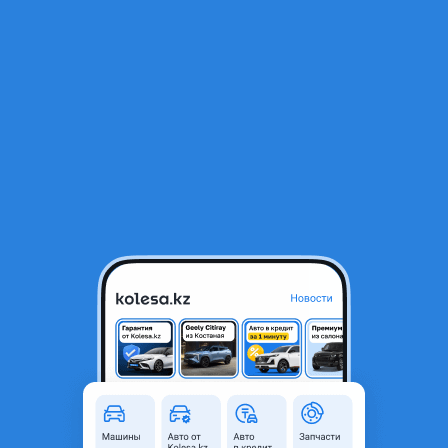
RU
Открыть приложение
1
/
5
Коллектор впускной
10 000 ₸
Город
Алматы, Алматинская